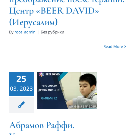
Центр «BEER DAVID»
(Иерусалим)
By
root_admin
|
Без рубрики
Read More
Абрамов
Раффи.
Удивительные
25
результаты
03, 2023
терапии в
Центре
«BEER
DAVID»
Абрамов Раффи.
(Иерусалим)