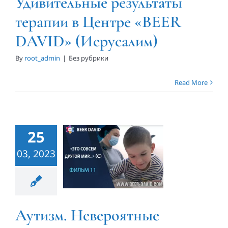
Удивительные результаты
терапии в Центре «BEER
DAVID» (Иерусалим)
By
root_admin
|
Без рубрики
Read More
Аутизм.
Невероятные
улучшения
25
после двух
03, 2023
сеансов в
Центре
«BEER
DAVID»
Аутизм. Невероятные
(Иерусалим)