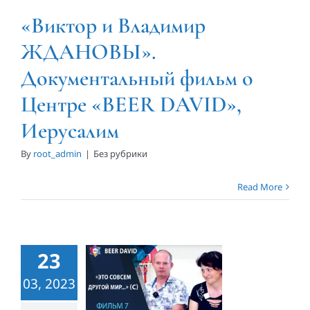
DAVID»,
«Виктор и Владимир
Иерусалим
ЖДАНОВЫ».
Документальный фильм о
Центре «BEER DAVID»,
Иерусалим
By
root_admin
|
Без рубрики
Read More
«СЕРГЕЕВЫ».
Документальный
фильм о
23
Центре
03, 2023
«BEER