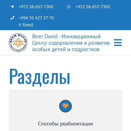
Skip
+972 58-657-7300
+972 58-657-7300
to
+994 55 627 37 70
(г.Баку)
content
Beer David - Инновационный
Центр оздоровления и развития
Tog
особых детей и подростков
Nav
Главная
Разделы
Специалисты
Отзывы
Статьи
Способы реабилитации