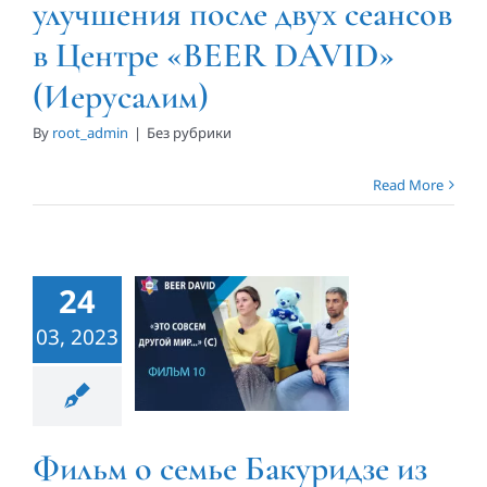
улучшения после двух сеансов
в Центре «BEER DAVID»
(Иерусалим)
By
root_admin
|
Без рубрики
Фильм о
Read More
семье
Бакуридзе из
Грузии,
24
проходившей
03, 2023
терапию в
Центре
«BEER
Фильм о семье Бакуридзе из
DAVID»