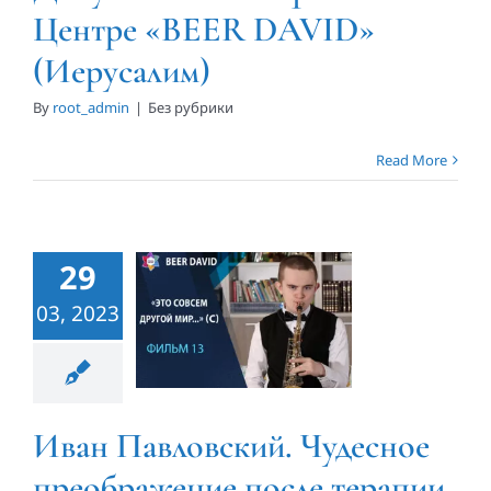
Центре «BEER DAVID»
(Иерусалим)
By
root_admin
|
Без рубрики
Иван
Read More
Павловский.
Чудесное
преображение
29
после
03, 2023
терапии.
Центр
«BEER
Иван Павловский. Чудесное
DAVID»
преображение после терапии.
(Иерусалим)