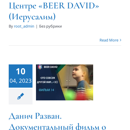
Центре «BEER DAVID»
(Иерусалим)
By
root_admin
|
Без рубрики
Read More
Данич
Разван.
Документальный
10
фильм о
04, 2023
Центре
«BEER
DAVID»
Данич Разван.
(Иерусалим)
Документальный фильм о