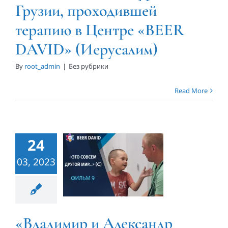
Грузии, проходившей
(Иерусалим)
терапию в Центре «BEER
DAVID» (Иерусалим)
By
root_admin
|
Без рубрики
«Владимир и
Read More
Александр
ДЕВЯТОВЫ».
Документальный
24
фильм о
03, 2023
Центре
«BEER
DAVID»,
«Владимир и Александр
Израиль