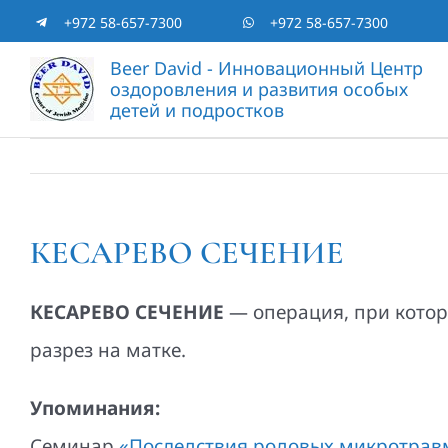
Skip
+972 58-657-7300
+972 58-657-7300
to
Beer David - Инновационный Центр
оздоровления и развития особых
content
детей и подростков
КЕСАРЕВО СЕЧЕНИЕ
КЕСАРЕВО СЕЧЕНИЕ
— операция, при котор
разрез на матке.
Упоминания:
Семинар
«Последствия родовых микротравм