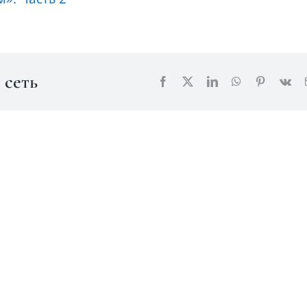
 сеть
Facebook
X
LinkedIn
WhatsApp
Pinterest
Vk