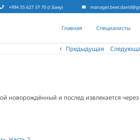
+994 55 627 37 70 (г.Баку)
manager.beer.david@g
Главная
Специалисты
Предыдущая
Следующ
ой новорождённый и послед извлекается через
». Часть 2