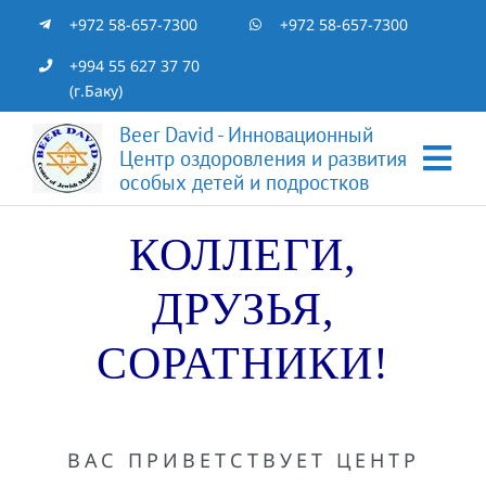
Skip
+972 58-657-7300
+972 58-657-7300
to
+994 55 627 37 70
(г.Баку)
content
Beer David - Инновационный
Центр оздоровления и развития
Tog
особых детей и подростков
Nav
Главная
КОЛЛЕГИ,
ДРУЗЬЯ,
Специалисты
СОРАТНИКИ!
Отзывы
Статьи
ВАС ПРИВЕТСТВУЕТ ЦЕНТР