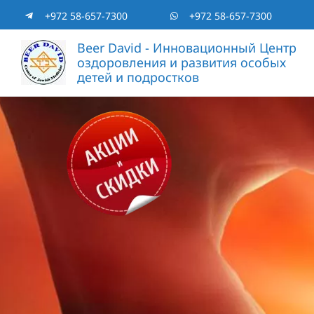
Skip
+972 58-657-7300
+972 58-657-7300
to
Beer David - Инновационный Центр
оздоровления и развития особых
content
детей и подростков