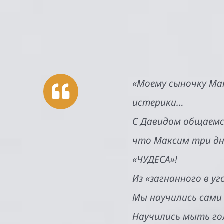
«Моему сыночку Мак
истерики…
С Давидом общаемся
что Максим три дня
«ЧУДЕСА»!
Из «загнанного в у
Мы научились сами 
Научились мыть гол