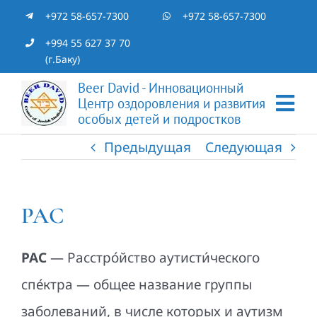
Skip
+972 58-657-7300
+972 58-657-7300
to
+994 55 627 37 70
(г.Баку)
content
Beer David - Инновационный
Центр оздоровления и развития
Tog
особых детей и подростков
Nav
Предыдущая
Следующая
Главная
Специалисты
РАС
Отзывы
РАС
— Расстро́йство аутисти́ческого
спе́ктра — общее название группы
Статьи
заболеваний, в числе которых и аутизм