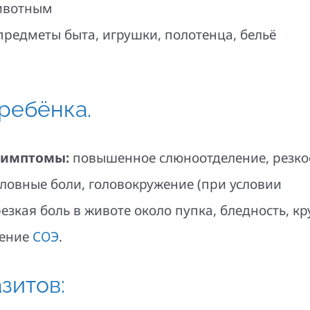
животным
 предметы быта, игрушки, полотенца, бельё
 ребёнка.
симптомы:
повышенное слюноотделение, резко
ловные боли, головокружение (при условии
езкая боль в животе около пупка, бледность, кр
шение
СОЭ
.
зитов: