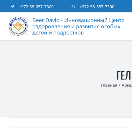
Skip
+972 58-657-7300
+972 58-657-7300
to
Beer David - Инновационный Центр
оздоровления и развития особых
content
детей и подростков
ГЕЛ
Главная
Арка