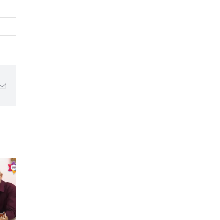
Email
о
я