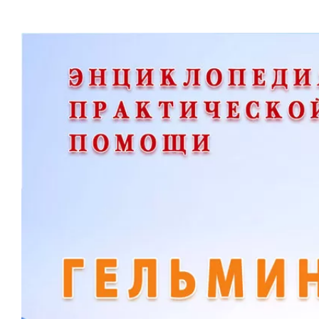
View
Larger
Image