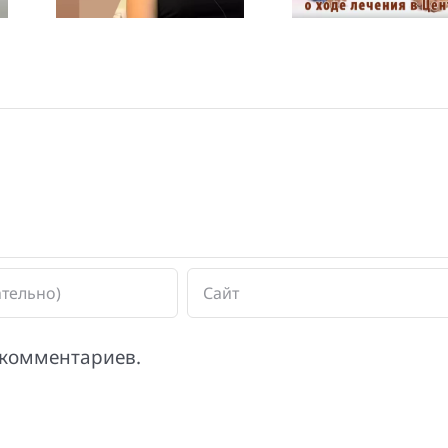
лечения в
Beer David
Центре
 комментариев.