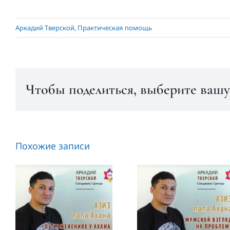
Аркадий Тверской
,
Практическая помощь
Чтобы поделиться, выберите вашу
Похожие записи
Азиз, папа
Азиз — об
Ахана —
изменениях
мужской
у Ахана
взгляд на