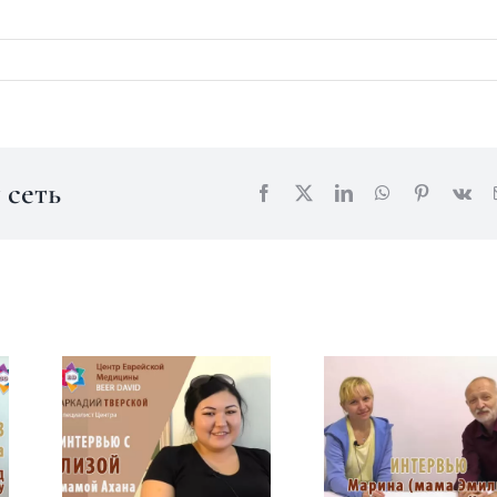
 сеть
Facebook
X
LinkedIn
WhatsApp
Pinterest
Vk
Интервью с
Марина
Лизой
(мама
(мамой
Эмили) — 
Ахана) о
ходе лечени
результатах
в Центре