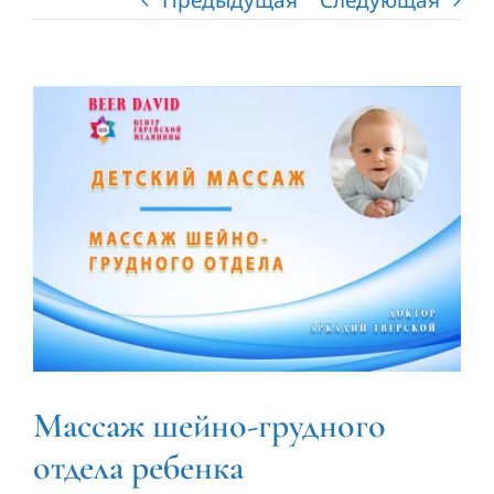
Патенты
Контакты
View
Larger
Image
Массаж шейно-грудного
отдела ребенка