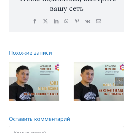
вашу сеть
Facebook
X
LinkedIn
WhatsApp
Pinterest
Vk
Email
Похожие записи
Азиз, папа
Азиз — об
Ахана —
изменениях
мужской
у Ахана
взгляд на
проблему
Оставить комментарий
Комментарий