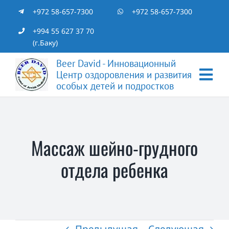
Skip
+972 58-657-7300
+972 58-657-7300
to
+994 55 627 37 70
(г.Баку)
content
Beer David - Инновационный
Центр оздоровления и развития
Tog
особых детей и подростков
Nav
Главная
Массаж шейно-грудного
Специалисты
отдела ребенка
Отзывы
Статьи
Предыдущая
Следующая