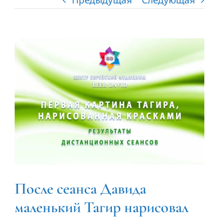
Патенты
Контакты
View
Larger
Image
После сеанса Давида
маленький Тагир нарисовал