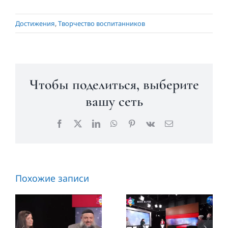
Достижения
,
Творчество воспитанников
Чтобы поделиться, выберите
вашу сеть
Facebook
X
LinkedIn
WhatsApp
Pinterest
Vk
Email
Диагноз
Снять
«аутизм»
диагноз
Похожие записи
снят |
«Аутизм»
Давид
реально? |
Эйхель и